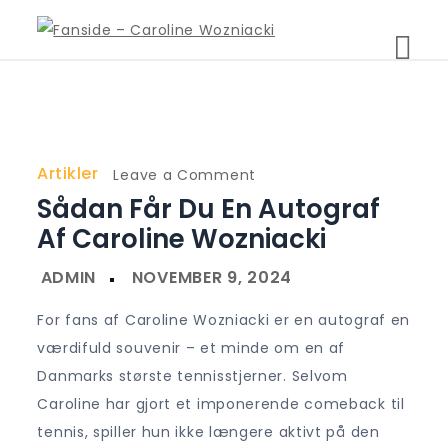
Skip
to
Fanside – Caroline
content
Wozniacki
Artikler
on
Leave a Comment
Sådan Får Du En Autograf
Sådan
får
Af Caroline Wozniacki
du
en
autograf
For fans af Caroline Wozniacki er en autograf en
af
værdifuld souvenir – et minde om en af
Caroline
Danmarks største tennisstjerner. Selvom
Wozniacki
Caroline har gjort et imponerende comeback til
tennis, spiller hun ikke længere aktivt på den