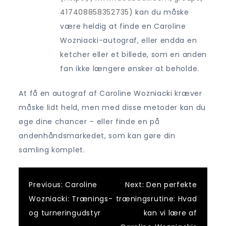
417408858352735
) kan du måske
være heldig at finde en Caroline
Wozniacki-autograf, eller endda en
ketcher eller et billede, som en anden
fan ikke længere ønsker at beholde.
At få en autograf af Caroline Wozniacki kræver
måske lidt held, men med disse metoder kan du
øge dine chancer – eller finde en på
andenhåndsmarkedet, som kan gøre din
samling komplet.
Post
Previous:
Caroline
Next:
Den perfekte
Wozniacki: Trænings-
træningsrutine: Hvad
navigation
og turneringudstyr
kan vi lære af