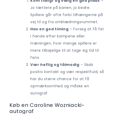
Kom tidligt og vælg en god plads
–
Jo tættere på banen, jo bedre.
Spillere går ofte forbi tilhængerne på
vej til og fra omklædningsrummet.
Hav en god timing
– Forsøg at få fat
i hende efter kampene eller
træningen, hvor mange spillere er
mere tilbøjelige til at tage sig tid til
fans.
Vær høflig og tålmodig
– Skab
positiv kontakt og vær respektfuld, så
har du større chance for at få
opmærksomhed og måske en
autograf.
Køb en Caroline Wozniacki-
autograf