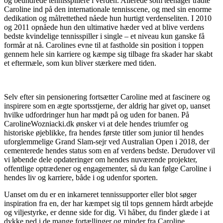
og beundrede tennisspillere i verden. Allerede som teenager trådte
Caroline ind på den internationale tennisscene, og med sin enorme
dedikation og målrettethed nåede hun hurtigt verdenseliten. I 2010
og 2011 opnåede hun den ultimative hæder ved at blive verdens
bedste kvindelige tennisspiller i single – et niveau kun ganske få
formår at nå. Carolines evne til at fastholde sin position i toppen
gennem hele sin karriere og kæmpe sig tilbage fra skader har skabt
et eftermæle, som kun bliver stærkere med tiden.
Selv efter sin pensionering fortsætter Caroline med at fascinere og
inspirere som en ægte sportsstjerne, der aldrig har givet op, uanset
hvilke udfordringer hun har mødt på og uden for banen. På
CarolineWozniacki.dk ønsker vi at dele hendes triumfer og
historiske øjeblikke, fra hendes første titler som junior til hendes
uforglemmelige Grand Slam-sejr ved Australian Open i 2018, der
cementerede hendes status som en af verdens bedste. Derudover vil
vi løbende dele opdateringer om hendes nuværende projekter,
offentlige optrædener og engagementer, så du kan følge Caroline i
hendes liv og karriere, både i og udenfor sporten.
Uanset om du er en inkarneret tennissupporter eller blot søger
inspiration fra en, der har kæmpet sig til tops gennem hårdt arbejde
og viljestyrke, er denne side for dig. Vi håber, du finder glæde i at
dykke ned i de mange fortællinger og minder fra Caroline