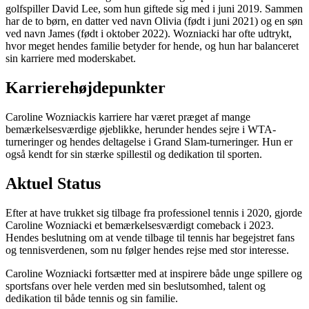
golfspiller David Lee, som hun giftede sig med i juni 2019. Sammen
har de to børn, en datter ved navn Olivia (født i juni 2021) og en søn
ved navn James (født i oktober 2022). Wozniacki har ofte udtrykt,
hvor meget hendes familie betyder for hende, og hun har balanceret
sin karriere med moderskabet.
Karrierehøjdepunkter
Caroline Wozniackis karriere har været præget af mange
bemærkelsesværdige øjeblikke, herunder hendes sejre i WTA-
turneringer og hendes deltagelse i Grand Slam-turneringer. Hun er
også kendt for sin stærke spillestil og dedikation til sporten.
Aktuel Status
Efter at have trukket sig tilbage fra professionel tennis i 2020, gjorde
Caroline Wozniacki et bemærkelsesværdigt comeback i 2023.
Hendes beslutning om at vende tilbage til tennis har begejstret fans
og tennisverdenen, som nu følger hendes rejse med stor interesse.
Caroline Wozniacki fortsætter med at inspirere både unge spillere og
sportsfans over hele verden med sin beslutsomhed, talent og
dedikation til både tennis og sin familie.