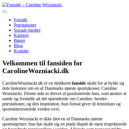
Skip
to
Fanside – Caroline Wozniacki
content
Forside
Præstationer
Sociale medier
Karriere
Bøger
Blog
Kontakt
Velkommen til fansiden for
CarolineWozniacki.dk
CarolineWozniacki.dk er en dedikeret
fanside
skabt for at hylde og
dele historien om en af Danmarks største sportsikoner, Caroline
Wozniacki. Denne side er drevet af passionerede fans, som ønsker at
samle og formidle alt det spændende om Caroline, hendes
præstationer, og den inspiration, hun fortsat giver til tennisfans og
sportsinteresserede verden over.
Caroline Wozniacki er ikke blot en af Danmarks største
sportsstjerner; hun har skabt sig en plads blandt de mest respekterede