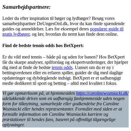
Samarbejdspartnere:
Leder du efter inspiration til bøger og lydbøger? Besøg vores
samarbejdspartner DeUngesOrd.dk, hvor du kan finde spændende
guides og anmeldelser. Læs for eksempel deres
populære guide til
gratis lydbøger
, og lær, hvordan du nemt kan finde dem online.
Find de bedste tennis odds hos BetXpert:
Er du vild med tennis – både på og uden for banen? Hos BetXpert
får du skarpe analyser, spilforslag og ekspertvurderinger, der hjælper
dig med at finde de bedste
tennis odds
. Uanset om du er ny i
bettingverdenen eller en erfaren spiller, guider de dig med daglige
opdateringer og dybdegående indsigt. BetXpert er et uafhængigt
medie dedikeret til sport og betting – altid med kvalitet i fokus.
Vi gør opmærksom på, at hjemmesiden
https://carolinewozniacki.dk/
udelukkende drives som en uafhængig fanhjemmeside uden nogen
form for tilknytning, samarbejde eller godkendelse fra Caroline
Wozniacki eller hendes repræsentanter. Formålet med siden er at
formidle information om Caroline Wozniackis karriere og
præstationer til hendes fans, baseret på offentligt tilgængelige
oplysninger.