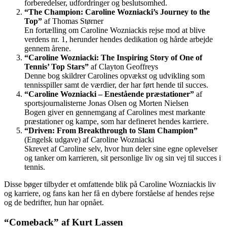
forberedelser, udfordringer og beslutsomhed.
“The Champion: Caroline Wozniacki’s Journey to the
Top”
af Thomas Størner
En fortælling om Caroline Wozniackis rejse mod at blive
verdens nr. 1, herunder hendes dedikation og hårde arbejde
gennem årene.
“Caroline Wozniacki: The Inspiring Story of One of
Tennis’ Top Stars”
af Clayton Geoffreys
Denne bog skildrer Carolines opvækst og udvikling som
tennisspiller samt de værdier, der har ført hende til succes.
“Caroline Wozniacki – Enestående præstationer”
af
sportsjournalisterne Jonas Olsen og Morten Nielsen
Bogen giver en gennemgang af Carolines mest markante
præstationer og kampe, som har defineret hendes karriere.
“Driven: From Breakthrough to Slam Champion”
(Engelsk udgave) af Caroline Wozniacki
Skrevet af Caroline selv, hvor hun deler sine egne oplevelser
og tanker om karrieren, sit personlige liv og sin vej til succes i
tennis.
Disse bøger tilbyder et omfattende blik på Caroline Wozniackis liv
og karriere, og fans kan her få en dybere forståelse af hendes rejse
og de bedrifter, hun har opnået.
“Comeback” af Kurt Lassen