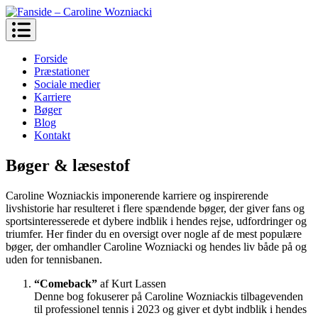
Skip
to
Fanside – Caroline Wozniacki
content
Forside
Præstationer
Sociale medier
Karriere
Bøger
Blog
Kontakt
Bøger & læsestof
Caroline Wozniackis imponerende karriere og inspirerende
livshistorie har resulteret i flere spændende bøger, der giver fans og
sportsinteresserede et dybere indblik i hendes rejse, udfordringer og
triumfer. Her finder du en oversigt over nogle af de mest populære
bøger, der omhandler Caroline Wozniacki og hendes liv både på og
uden for tennisbanen.
“Comeback”
af Kurt Lassen
Denne bog fokuserer på Caroline Wozniackis tilbagevenden
til professionel tennis i 2023 og giver et dybt indblik i hendes