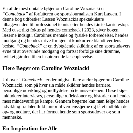
En af de mest omtalte bøger om Caroline Wozniacki er
“Comeback”
af forfatteren og sportsjournalisten Kurt Lassen. I
denne bog udforsker Lassen Wozniackis spektakulære
tilbagevenden til professionel tennis efter hendes første karrierestop.
Med et særligt fokus på hendes comeback i 2023, giver bogen
læserne indsigt i Carolines mentale og fysiske forberedelser, hendes
modgang og hendes drive for igen at konkurrere blandt verdens
bedste.
“Comeback”
er en dybtgående skildring af en sportsudøvers
evne til at overvinde modgang og fortsat forfølge sine drømme,
hvilket gør den til en inspirerende læseoplevelse.
Flere Bøger om Caroline Wozniacki
Ud over
“Comeback”
er der udgivet flere andre bøger om Caroline
Wozniacki, som på hver sin måde skildrer hendes karriere,
personlige udvikling og indflydelse på tennisverdenen. Disse bøger
inkluderer interviews, personlige refleksioner og historier om hendes
mest mindeværdige kampe. Gennem bøgerne kan man følge hendes
udvikling fra talentfuld junior til verdensstjerne og få et indblik i de
op- og nedture, der har formet hende som sportsudøver og som
menneske.
En Inspiration for Alle