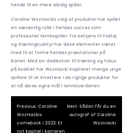
hende til en mere alsidig spiller.
Caroline Wozniackis valg af produkter har spillet
en væsentlig rolle i hendes succes som
professionel tennisspiller. Fra ketsjere til fodtøj
og træningsudstyr har disse elementer været
med til at forme hendes præstationer på
banen. Med sin dedikation til træning og fokus
på kvalitet har Wozniacki inspireret mange unge
spillere til at investere i de rigtige produkter for
at nå deres egne mål i tennisverdenen.
Post
Previous:
Caroline
Next:
Sådan får du en
Wozniackis
autograf af Caroline
navigation
comeback i 2023: Et
Wozniacki
nyt kapitel i karrieren