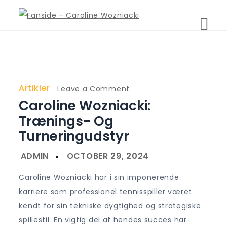
Skip
to
Fanside – Caroline
content
Wozniacki
Artikler
on
Leave a Comment
Caroline Wozniacki:
Caroline
Wozniacki:
Trænings- Og
Trænings-
Turneringudstyr
og
turneringudstyr
Caroline Wozniacki har i sin imponerende
karriere som professionel tennisspiller været
kendt for sin tekniske dygtighed og strategiske
spillestil. En vigtig del af hendes succes har